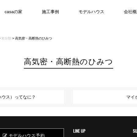
casaの家
施工事例
モデルハウス
会社概
>
未分類
>
高気密・高断熱のひみつ
高気密・高断熱のひみつ
ハウス）ってなに？
マイ
LINE UP
S
モデルハウス予約