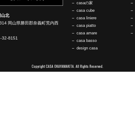
casaの家
casa cube
岡山北
casa liniere
-1314 岡山県勝田郡奈義町荒内西
casa piatto
casa amare
8-32-8151
casa basso
design casa
Copyright CASA OKAYAMAKITA. All Rights Reserved.