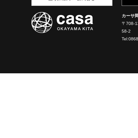
カーサ
〒708
58-2
Tel:086