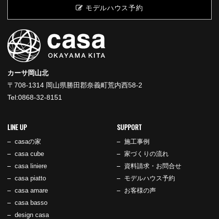
2）お客様の同意がある場合
モデルハウス予約
3）お客様個人を判別できない状態で開示する場合
4）法令等により開示を要求された場合
5）その他正当な理由のある場合
■個人情報の管理
当社は、お客様の個人情報については適切・慎重に管理する
カーサ岡山北
とともに、外部への漏洩を防止します。
〒708-1314 岡山県勝田郡奈義町荒内西58-2
Tel:0868-32-8151
■個人情報の変更・取り消し
お客様にご提供いただきました個人情報について、訂正・削
LINE UP
SUPPORT
除の希望があった場合、お客様本人によるものであるあるこ
casaの家
施工事例
とが確認できた場合に限り、合理的な範囲で速やかに対応い
casa cube
家づくりの流れ
たします。
casa liniere
資料請求・お問合せ
■プライバシーポリシーの適用範囲
casa piatto
モデルハウス予約
本プライバシーポリシーの適用範囲は、当サイト内としま
casa amare
お客様の声
す。
casa basso
リンク先の第三者のサイトにおける個人情報等の保護につい
design casa