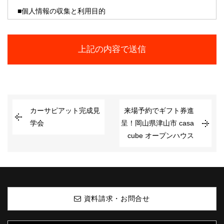
■個人情報の収集と利用目的
当社はお客様の個人情報を収集する際、あらかじめその目
的・利用内容をお知らせし、同意をいただいたうえで個人情
報の収集を行います。
当社は個人情報保護に関する法令を遵守すると共に、お客様
の個人情報を次の目的のために、その目的の範囲内におい
て、利用させていただきます。
お客様からのお問い合わせや、依頼内容に対応させて頂くた
カーサピアット完成見
来場予約でギフト券進
め
学会
呈！岡山県津山市 casa
各種イベント・セミナーなどのご案内のため。
cube オープンハウス
■個人情報の第三者への開示や提供
当社は、ご提供いただいた個人情報については、以下のいず
れかに該当する場合を除き、いかなる第三者にも開示・提供
いたしません。
資料請求・お問合せ
1）お問い合わせ、またはご要望に対し、適切な回答または
対応をさせていただくためや、契約の責任を果たすため。